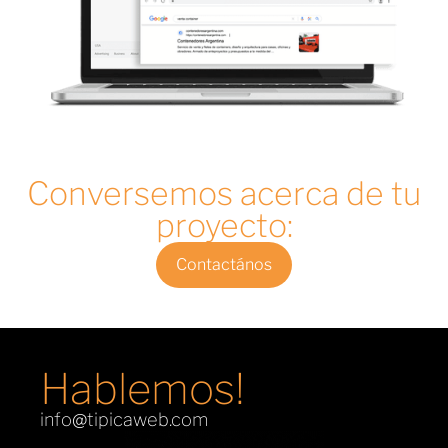
Conversemos acerca de tu
proyecto:
Contactános
Hablemos!
info@tipicaweb.com